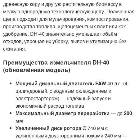
древесную кору и другую растительную биомассу в
*
мелкую однородную технологическую щепу. Полученная
щепа подходит для мульчирования, компостирования,
Я соглашаюсь с
политикой конфиденциальности
производства топлива, щепоцементных плит или как
Отправить
удобрение. DH-40 значительно уменьшает объём
отходов, упрощая их уборку, вывоз и утилизацию без
Отправить
сжигания.
Преимущества измельчителя DH-40
(обновлённая модель)
Мощный дизельный двигатель FAW
40 л.с. (4-
цилиндровый, с водяным охлаждением и
электростартером) — надёжный запуск и
экономичный расход топлива
Максимальный диаметр переработки
— до
200
мм
Увеличенный диск ротора
Ø 740 мм с
удлинёнными двусторонними ножами 240 мм —